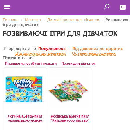
Головна
Магазин
Дитячі іграшки для дівчаток
Розвиваючі
ігри для дівчаток
Close
РОЗВИВАЮЧІ ІГРИ ДЛЯ ДІВЧАТОК
Главная
Футболки
Толстовки (кенгурушки)
Впорядкувати по:
Популярності
Від дешевих до дорогих
Свитшоты
Від дорогих до дешевих
Останні надходження
Лонгсливы
Показати тільки:
Бейсболки
Планшети, ноутбуки і плакати
Пазли для дівчаток
Ветровки
Оплата и доставка
О нас
Сотрудничество
Ім'я користувача
Пароль
Логічна абетка-пазл
Російська абетка пазл
українською мовою
"Казкове королівство"
Запам'ятати мене