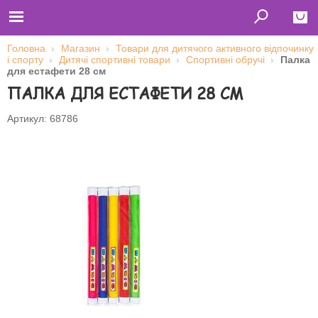
Головна
Магазин
Товари для дитячого активного відпочинку
і спорту
Дитячі спортивні товари
Спортивні обручі
Палка
Close
для естафети 28 см
ПАЛКА ДЛЯ ЕСТАФЕТИ 28 СМ
Главная
Футболки
Толстовки (кенгурушки)
Артикул: 68786
Свитшоты
Лонгсливы
Бейсболки
Ветровки
Оплата и доставка
О нас
Сотрудничество
Ім'я користувача
Пароль
Запам'ятати мене