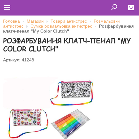
Головна
Магазин
Товари антистрес
Розмальовки
антистрес
Сумка розмальовка антистрес
Розфарбування
Close
клатч-пенал "My Color Clutch"
РОЗФАРБУВАННЯ КЛАТЧ-ПЕНАЛ "MY
Главная
Футболки
COLOR CLUTCH"
Толстовки (кенгурушки)
Свитшоты
Лонгсливы
Артикул: 41248
Бейсболки
Ветровки
Оплата и доставка
О нас
Сотрудничество
Ім'я користувача
Пароль
Запам'ятати мене