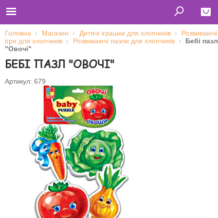
Головна
Магазин
Дитячі іграшки для хлопчиків
Розвиваючі
ігри для хлопчиків
Розвиваючі пазли для хлопчиків
Бебі пазл
Close
"Овочі"
БЕБІ ПАЗЛ "ОВОЧІ"
Главная
Футболки
Толстовки (кенгурушки)
Артикул: 679
Свитшоты
Лонгсливы
Бейсболки
Ветровки
Оплата и доставка
О нас
Сотрудничество
Ім'я користувача
Пароль
Запам'ятати мене